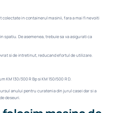
colectate in containerul masinii, fara a mai fi nevoiti
tin spatiu. De asemenea, trebuie sa va asigurati ca
rat si de intretinut, reducand efortul de utilizare.
cum KM 130/300 R Bp si KM 150/500 R D.
rsul anului pentru curatenia din jurul casei dar si a
 de deseuri.