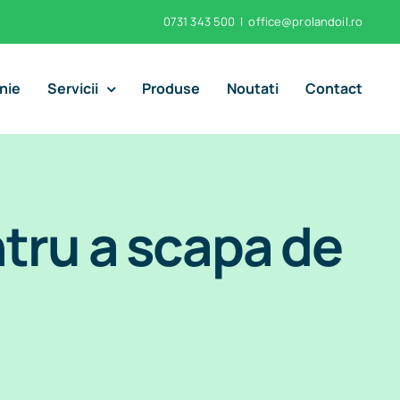
0731 343 500
|
office@prolandoil.ro
nie
Servicii
Produse
Noutati
Contact
tru a scapa de