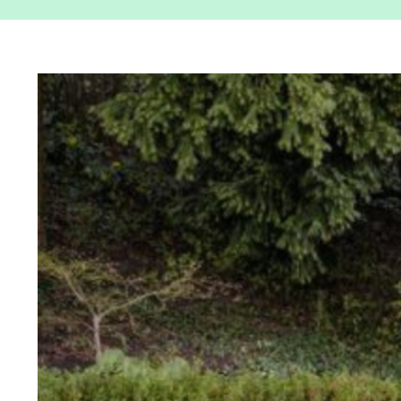
View
Larger
Image