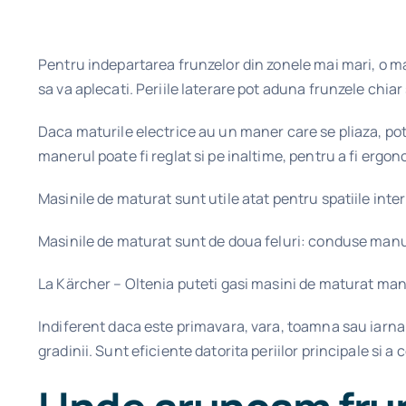
Pentru indepartarea frunzelor din zonele mai mari, o mas
sa va aplecati. Periile laterare pot aduna frunzele chiar 
Daca maturile electrice au un maner care se pliaza, pot
manerul poate fi reglat si pe inaltime, pentru a fi ergon
Masinile de maturat sunt utile atat pentru spatiile inter
Masinile de maturat sunt de doua feluri: conduse manu
La Kärcher – Oltenia puteti gasi masini de maturat ma
Indiferent daca este primavara, vara, toamna sau iarna –
gradinii. Sunt eficiente datorita periilor principale si a