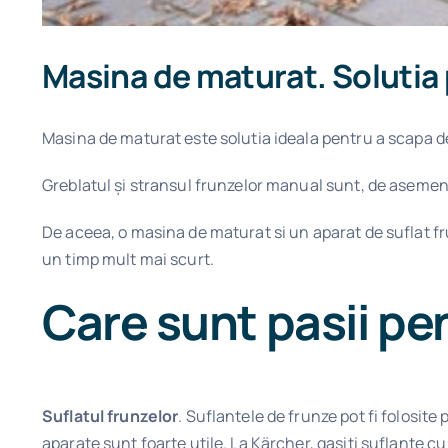
Masina de maturat. Solutia 
Masina de maturat este solutia ideala pentru a scapa d
Greblatul și stransul frunzelor manual sunt, de asemenea
De aceea, o masina de maturat si un aparat de suflat fr
un timp mult mai scurt.
Care sunt pasii pen
Suflatul frunzelor
. Suflantele de frunze pot fi folosite
aparate sunt foarte utile. La Kärcher, gasiti suflante cu