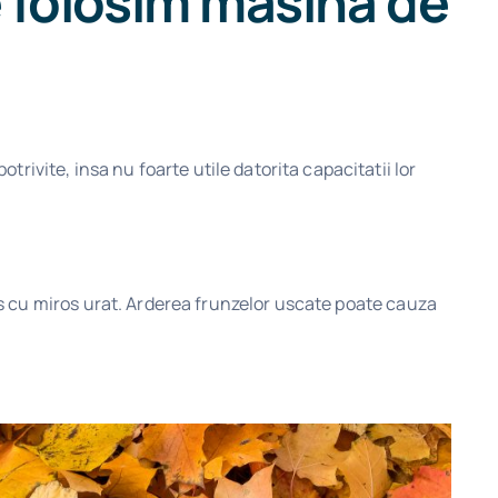
 folosim masina de
vite, insa nu foarte utile datorita capacitatii lor
os cu miros urat. Arderea frunzelor uscate poate cauza