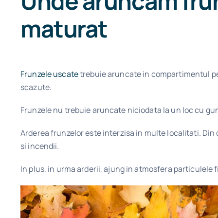
Unde aruncam frun
maturat
Frunzele uscate
trebuie aruncate in compartimentul pent
scazute.
Frunzele nu trebuie aruncate niciodata la un loc cu gun
Arderea frunzelor este interzisa in multe localitati. D
si incendii.
In plus, in urma arderii, ajung in atmosfera particulele f