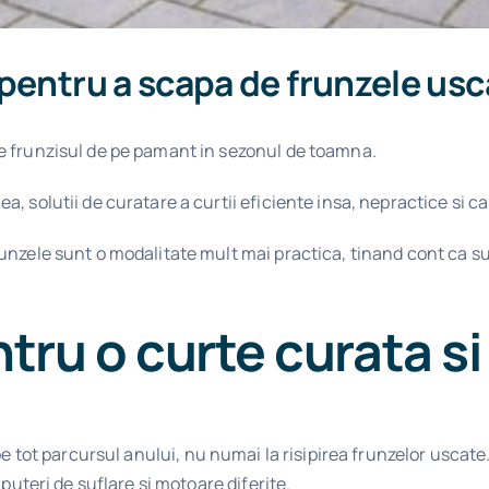
pentru a scapa de frunzele usc
e frunzisul de pe pamant in sezonul de toamna.
, solutii de curatare a curtii eficiente insa, nepractice si c
unzele sunt o modalitate mult mai practica, tinand cont ca sun
tru o curte curata si 
 pe tot parcursul anului, nu numai la risipirea frunzelor uscat
 puteri de suflare si motoare diferite.