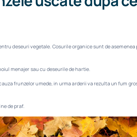
zele uscate dupa ce
ru deseuri vegetale. Cosurile organice sunt de asemenea potri
oiul menajer sau cu deseurile de hartie.
in cauza frunzelor umede, in urma arderii va rezulta un fum gr
ine de praf.