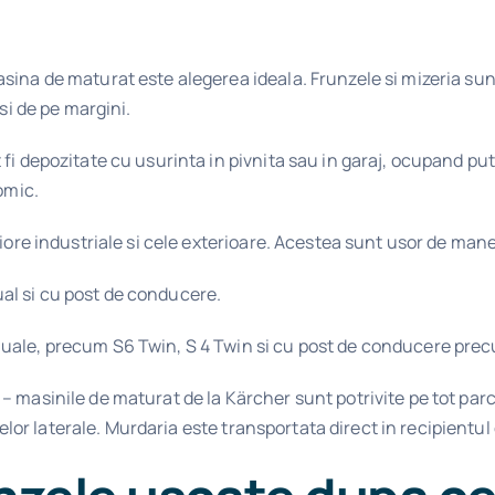
ina de maturat este alegerea ideala. Frunzele si mizeria sunt 
si de pe margini.
 fi depozitate cu usurinta in pivnita sau in garaj, ocupand pu
omic.
iore industriale si cele exterioare. Acestea sunt usor de manev
al si cu post de conducere.
nuale, precum S6 Twin, S 4 Twin si cu post de conducere pre
 masinile de maturat de la Kärcher sunt potrivite pe tot parcu
 celor laterale. Murdaria este transportata direct in recipientul